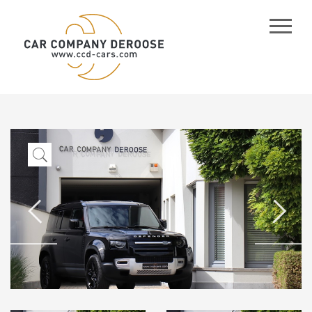
CCD
-
Cars
/
Company
Car
Deroose