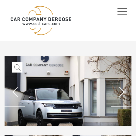
CCD
-
Cars
/
Company
Car
Deroose