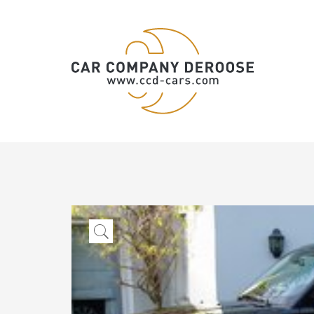
CCD
-
Cars
/
Company
Car
Deroose