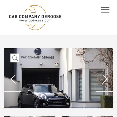
CCD
-
Cars
/
Company
Car
Deroose